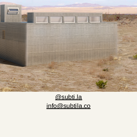
@subti.la
info@subtila.co